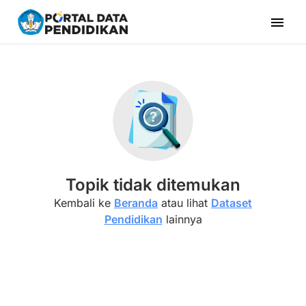
menu
Empty result
Topik tidak ditemukan
Kembali ke
Beranda
atau lihat
Dataset
Pendidikan
lainnya